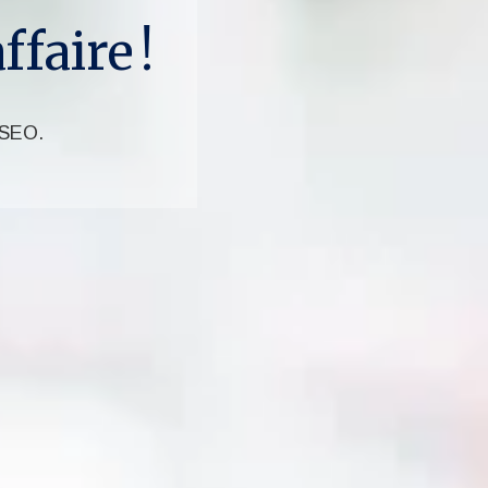
faire !
n SEO.